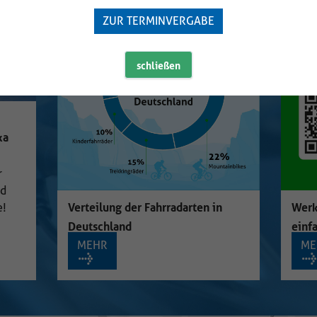
ZUR TERMINVERGABE
Stro
Ein 
schließen
Team
Werkstatt-Termine? Jetzt ganz
"Ret
einfach online buchen!
Freu
MEHR
M
ZWEIRAD HANNING
MARTIN-LUTHER-STRASSE 19
48301 NOTTULN