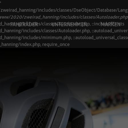
"
zweirad_hanning/includes/classes/DseObject/Database/Lan
w/2020/zweirad_hanning/includes/classes/Autoloader.php
anning/includes/classes/Autoloader.php, ::includeIfExists
FAHRRÄDER
UNTERNEHMEN
MARKEN
anning/includes/classes/Autoloader.php, ::autoload_univer
hanning/includes/minimum.php, ::autoload_universal_class
hanning/index.php, require_once