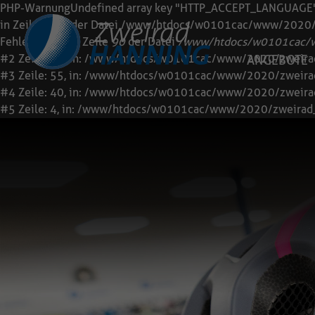
PHP-Warnung
Undefined array key "HTTP_ACCEPT_LANGUAGE
in Zeile 40 in der Datei /www/htdocs/w0101cac/www/2020/
Fehlerquelle: In Zeile
90
der Datei
/www/htdocs/w0101cac/ww
#2 Zeile: 44, in: /www/htdocs/w0101cac/www/2020/zweirad_h
ANGEBOTE
#3 Zeile: 55, in: /www/htdocs/w0101cac/www/2020/zweirad_h
#4 Zeile: 40, in: /www/htdocs/w0101cac/www/2020/zweirad_
#5 Zeile: 4, in: /www/htdocs/w0101cac/www/2020/zweirad_