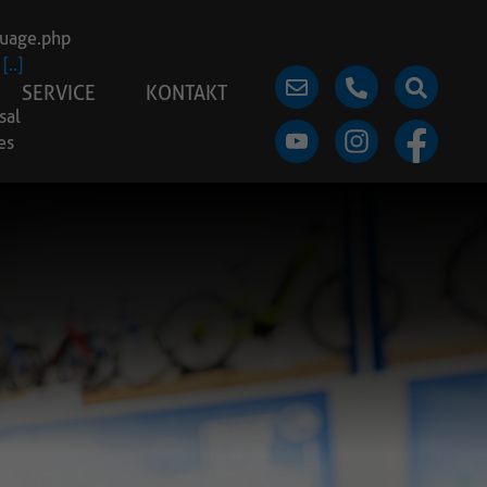
guage.php
[..]
SERVICE
KONTAKT
sal
es