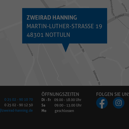
ÖFFNUNGSZEITEN
FOLGEN SIE UN
Di - Fr
0 25 02 - 90 10 70
09.00 - 18.00 Uhr
Sa
0 25 02 - 90 12 50
09.00 - 13.00 Uhr
Mo
@zweirad-hanning.de
geschlossen
Startseite
|
Sitemap
|
Impressum
|
Datenschutz
|
Erklärung zur Barrierefreiheit