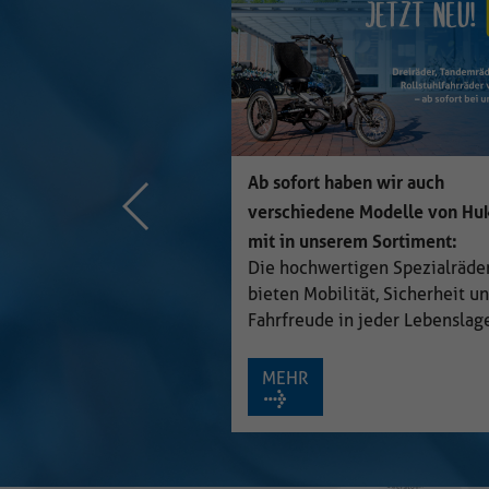
ne Modelle von Huka
rem Sortiment:
tigen Spezialräder
ität, Sicherheit und
Verteilung der Fahrradarten in
in jeder Lebenslage!
Deutschland
MEHR