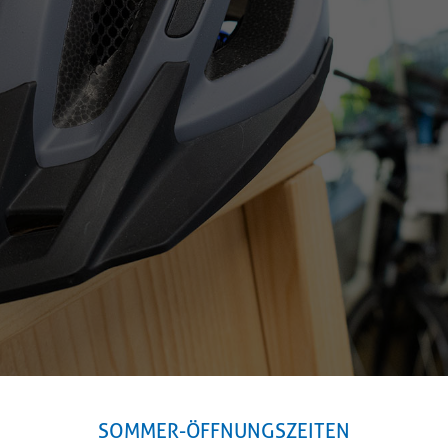
ERMINE? JETZT GANZ EI
HEN!
SOMMER-ÖFFNUNGSZEITEN